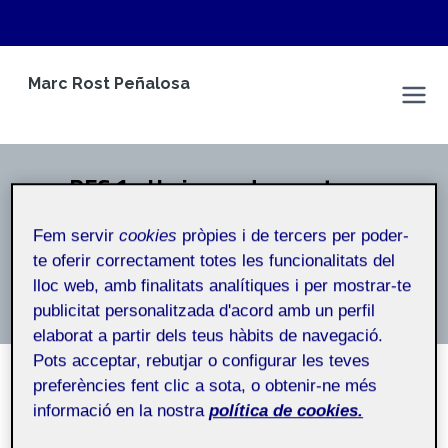
Vés
Marc Rost Peñalosa
al
Espai Personal
contingut
PEC 1 - Un juego de aventuras
Inici
/
PEC 1 - Un juego de aventuras
Fem servir
cookies
pròpies i de tercers per poder-
te oferir correctament totes les funcionalitats del
PEC 1 – Un juego de aventuras
lloc web, amb finalitats analítiques i per mostrar-te
publicitat personalitzada d'acord amb un perfil
elaborat a partir dels teus hàbits de navegació.
Pots acceptar, rebutjar o configurar les teves
preferències fent clic a sota, o obtenir-ne més
informació en la nostra
política de cookies.
NO CATEGORITZAT
PAC1 – Un Joc d’Aventura