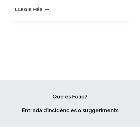
PAC1
LLEGIR MÉS
–
UN
JOC
D’AVENTURA
Què és Folio?
Entrada d’incidències o suggeriments