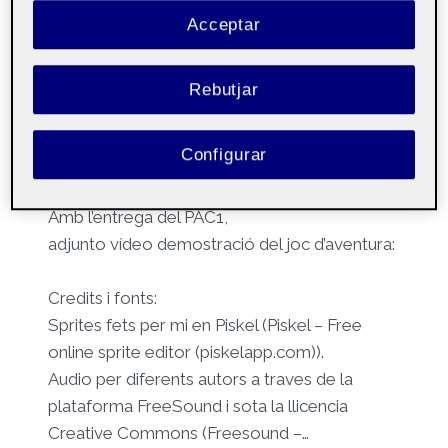
Acceptar
Per
Marc Rost Peñalosa
30 octubre, 2022
Rebutjar
Programación de
Públic
videojuegos 2D
Configurar
PAC 1 – Un Joc d’Aventura
Amb l’entrega del PAC1,
adjunto vídeo demostració del joc d’aventura:
Credits i fonts:
Sprites fets per mi en Piskel (Piskel – Free
online sprite editor (piskelapp.com)).
Audio per diferents autors a traves de la
plataforma FreeSound i sota la llicencia
Creative Commons (Freesound –…